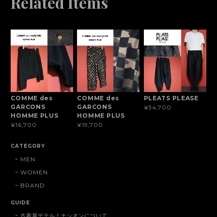
Related Items
COMME des
COMME des
PLEATS PLEASE
GARCONS
GARCONS
¥34,700
HOMME PLUS
HOMME PLUS
¥16,700
¥19,700
CATEGORY
MEN
WOMEN
BRAND
GUIDE
古着屋デテルミナシオンについて