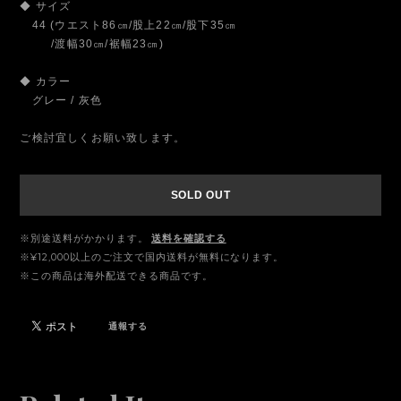
◆ サイズ
44 (ウエスト86㎝/股上22㎝/股下35㎝
/渡幅30㎝/裾幅23㎝)
◆ カラー
グレー / 灰色
ご検討宜しくお願い致します。
SOLD OUT
※別途送料がかかります。
送料を確認する
※¥12,000以上のご注文で国内送料が無料になります。
※この商品は海外配送できる商品です。
通報する