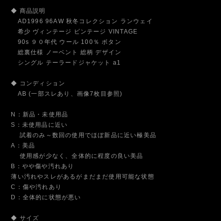
◆ 商品説明
AD1996 96AW 秋冬コレクション ランウェイ
希少 ヴィンテージ ビンテージ VINTAGE
90s ９０年代 ウール 100％ ボタン
総裏仕様 ノーベント 総柄 デザイン
シングル テーラードジャケット a1
◆ コンディション
AB (一部スレあり、画像7枚目参照)
N：新品・未使用品
S：未使用品に近い
試着のみ～数回の使用でほぼ新品に近い極美品
A：美品
使用感が少なく、全体的に程度の良い美品
B：やや傷や汚れあり
薄い汚れやスレがあるがまだまだ使用可能な状態
C：傷や汚れあり
D：全体的に状態が悪い
◆ サイズ