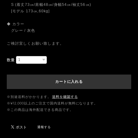
S (着丈73㎝/肩幅48㎝/身幅54㎝/袖丈56㎝)
[モデル 173㎝,60kg]
◆ カラー
グレー / 灰色
ご検討宜しくお願い致します。
数量
カートに入れる
※別途送料がかかります。
送料を確認する
※¥12,000以上のご注文で国内送料が無料になります。
※この商品は海外配送できる商品です。
通報する