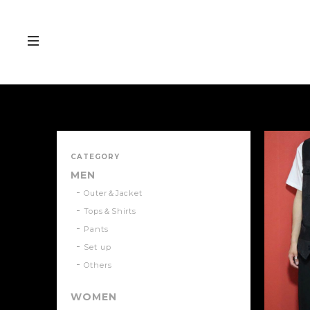
CATEGORY
MEN
Outer＆Jacket
Tops＆Shirts
Pants
Set up
Others
WOMEN