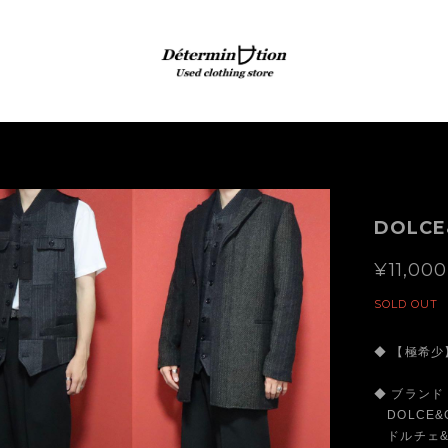
DOLCE
¥11,000
SOLD OUT
◆ 【極希少
◆ ブランド
DOLCE&GA
ドルチェ&