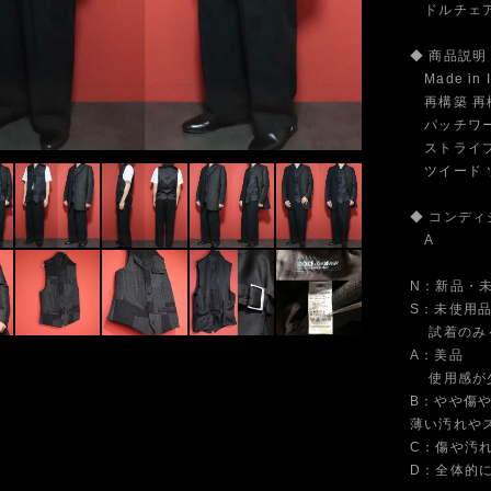
ドルチェアン
◆ 商品説明
Made in 
再構築 再
パッチワー
ストライプ
ツイード ツ
◆ コンディ
A
N：新品・
S：未使用
試着のみ～
A：美品
使用感が少
B：やや傷
薄い汚れや
C：傷や汚
D：全体的