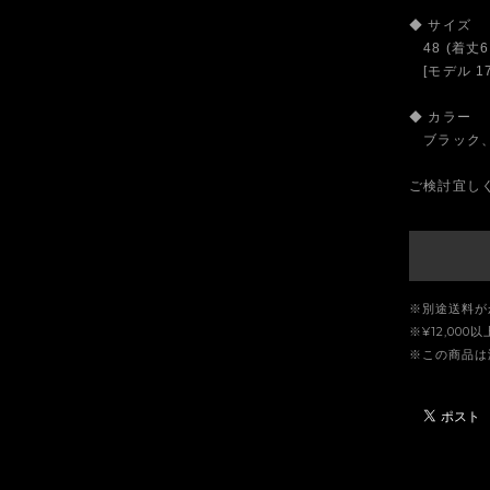
◆ サイズ
48 (着丈6
[モデル 17
◆ カラー
ブラック、
ご検討宜し
※別途送料が
※¥12,00
※この商品は