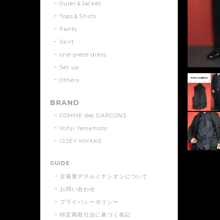
Outer＆Jacket
Tops＆Shirts
Pants
Skirt
one-piece dress
Set up
Others
BRAND
COMME des GARCONS
Yohji Yamamoto
ISSEY MIYAKE
GUIDE
古着屋デテルミナシオンについて
お問い合わせ
プライバシーポリシー
特定商取引法に基づく表記