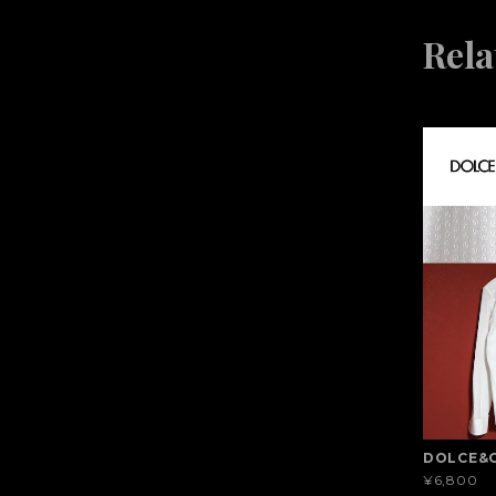
Rela
DOLCE&
¥6,800