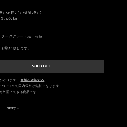
6㎝/肩幅37㎝/身幅50㎝)
3㎝,60kg]
ダークグレー / 黒、灰色
くお願い致します。
SOLD OUT
かかります。
送料を確認する
0以上のご注文で国内送料が無料になります。
海外配送できる商品です。
通報する