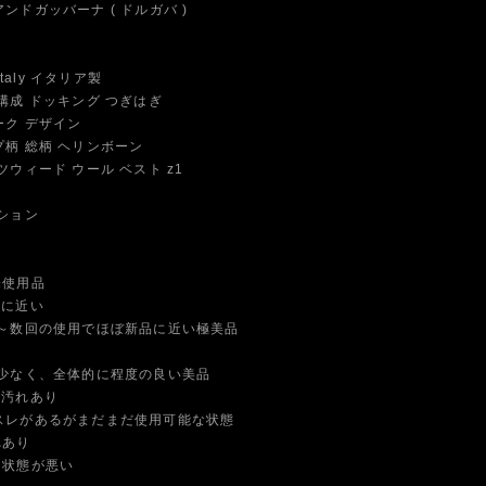
ドガッバーナ ( ドルガバ )
Italy イタリア製
構成 ドッキング つぎはぎ
ク デザイン
柄 総柄 ヘリンボーン
ウィード ウール ベスト z1
ション
未使用品
品に近い
数回の使用でほぼ新品に近い極美品
なく、全体的に程度の良い美品
や汚れあり
スレがあるがまだまだ使用可能な状態
れあり
に状態が悪い