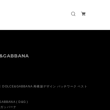
&GABBANA
】DOLCE&GABBANA 再構築デザイン パッチワーク ベスト
BBANA ( D&G )
ガッバーナ