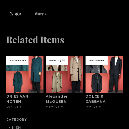
通報する
Related Items
DRIES VAN
Alexander
DOLCE &
NOTEN
McQUEEN
GABBANA
¥69,700
¥129,700
¥29,700
CATEGORY
MEN