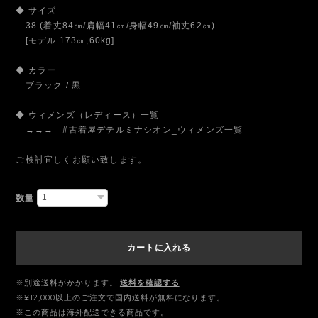
◆ サイズ
38 (着丈84㎝/肩幅41㎝/身幅49㎝/袖丈62㎝)
[モデル 173㎝,60kg]
◆ カラー
ブラック / 黒
◆ ウィメンズ（レディース）一覧
→→→ #古着屋デテルミナシオン_ウィメンズ一覧
ご検討宜しくお願い致します。
数量
カートに入れる
※別途送料がかかります。
送料を確認する
※¥12,000以上のご注文で国内送料が無料になります。
※この商品は海外配送できる商品です。