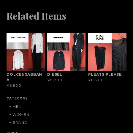
Related Items
DOLCE&GABBAN
DIESEL
PLEATS PLEASE
A
¥8,800
¥16,700
¥6,800
CATEGORY
MEN
WOMEN
BRAND