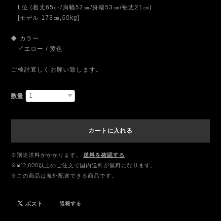
L位 (着丈65㎝/肩幅52㎝/身幅53㎝/袖丈21㎝)
[モデル 173㎝,60kg]
◆ カラー
イエロー / 黄色
ご検討宜しくお願い致します。
数量
カートに入れる
※別途送料がかかります。
送料を確認する
※¥12,000以上のご注文で国内送料が無料になります。
※この商品は海外配送できる商品です。
通報する