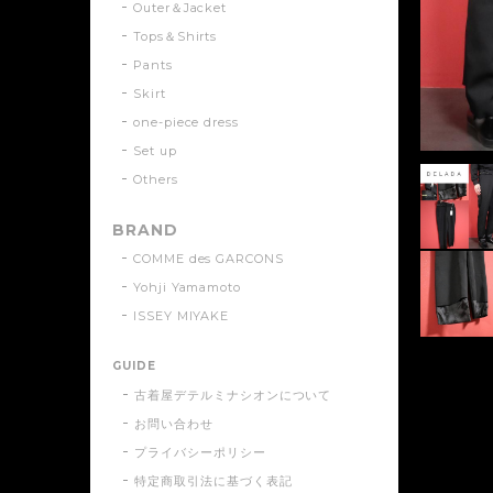
Outer＆Jacket
Tops＆Shirts
Pants
Skirt
one-piece dress
Set up
Others
BRAND
COMME des GARCONS
Yohji Yamamoto
ISSEY MIYAKE
GUIDE
古着屋デテルミナシオンについて
お問い合わせ
プライバシーポリシー
特定商取引法に基づく表記