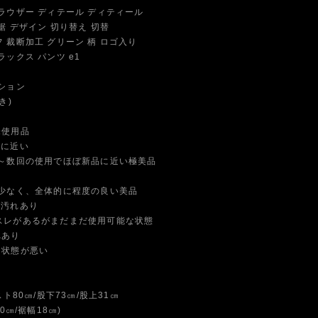
ラウザー ディテール ディティール
 デザイン 切り替え 切替
裁断加工 グリーン 柄 ロゴ入り
ックス パンツ e1
ション
き)
未使用品
品に近い
数回の使用でほぼ新品に近い極美品
なく、全体的に程度の良い美品
や汚れあり
スレがあるがまだまだ使用可能な状態
れあり
に状態が悪い
ト80㎝/股下73㎝/股上31㎝
㎝/裾幅18㎝)