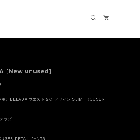
A [New unused]
0
】DELADA ウエスト＆裾 デザイン SLIM TROUSER
 デラダ
USER DETAIL PANTS