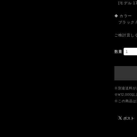
[モデル 17
◆ カラー
ブラック /
ご検討宜し
数量
※別途送料が
※¥12,00
※この商品は