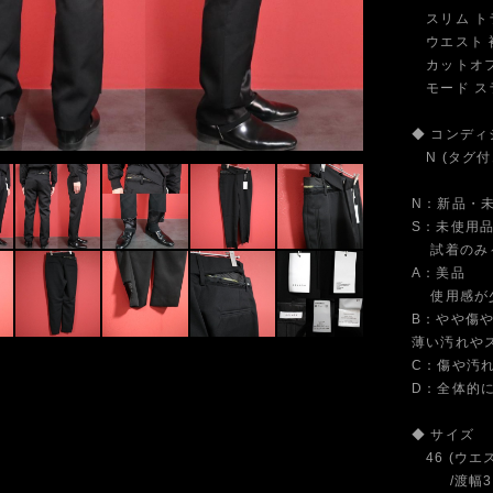
スリム ト
ウエスト 裾
カットオフ 
モード スラ
◆ コンディ
N (タグ付
N：新品・
S：未使用
試着のみ～
A：美品
使用感が少
B：やや傷
薄い汚れや
C：傷や汚
D：全体的
◆ サイズ
46 (ウエス
/渡幅30