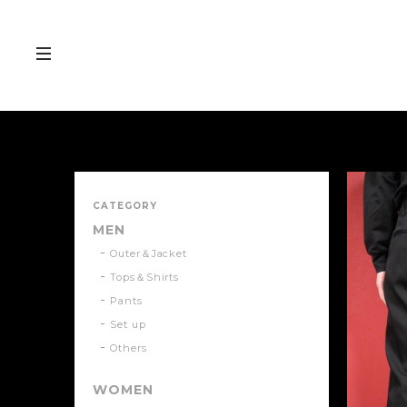
CATEGORY
MEN
Outer＆Jacket
Tops＆Shirts
Pants
Set up
Others
WOMEN