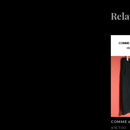
Rela
COMME d
¥16,700