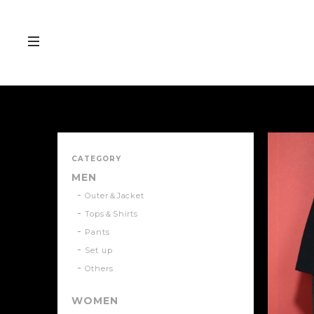
CATEGORY
MEN
Outer＆Jacket
Tops＆Shirts
Pants
Set up
Others
WOMEN