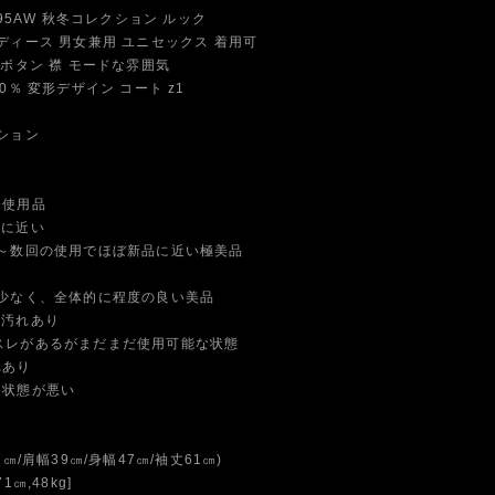
 95AW 秋冬コレクション ルック
ィース 男女兼用 ユニセックス 着用可
ボタン 襟 モードな雰囲気
0％ 変形デザイン コート z1
ション
未使用品
品に近い
数回の使用でほぼ新品に近い極美品
なく、全体的に程度の良い美品
や汚れあり
スレがあるがまだまだ使用可能な状態
れあり
に状態が悪い
㎝/肩幅39㎝/身幅47㎝/袖丈61㎝)
1㎝,48kg]