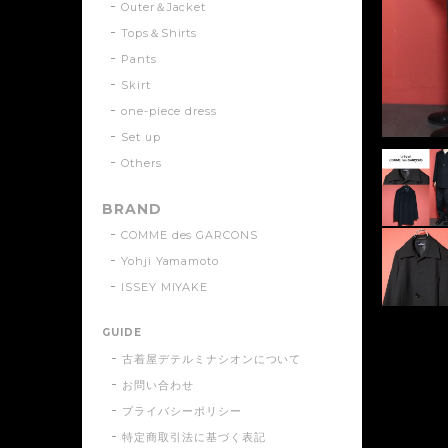
Outer＆Jacket
Tops＆Shirts
Pants
Skirt
one-piece dress
Set up
Others
BRAND
COMME des GARCONS
Yohji Yamamoto
ISSEY MIYAKE
GUIDE
古着屋デテルミナシオンについて
お問い合わせ
プライバシーポリシー
特定商取引法に基づく表記