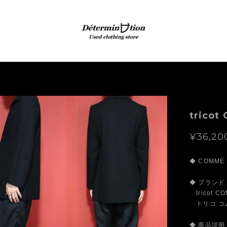
trico
¥36,20
◆ COMME
◆ ブランド
tricot C
トリコ コ
◆ 商品説明