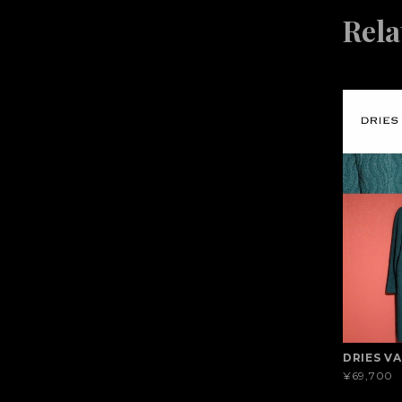
Rela
DRIES V
¥69,700