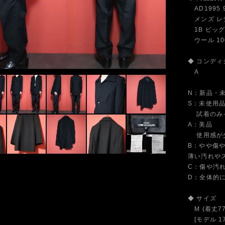
AD1995
メンズ レデ
1B ビッグ
ウール 10
◆ コンディ
A
N：新品・
S：未使用
試着のみ～
A：美品
使用感が少
B：やや傷
薄い汚れや
C：傷や汚
D：全体的
◆ サイズ
M (着丈77
[モデル 17