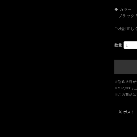
◆ カラー
ブラック /
ご検討宜し
数量
※別途送料が
※¥12,00
※この商品は