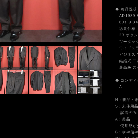
◆ 商品説明
AD1989
80s ８０
総裏仕様 サ
2B ボタン
ツータック
ワイドスラ
ビジネス フ
結婚式 二次
最高級 スー
◆ コンディ
A
N：新品・
S：未使用
試着のみ～
A：美品
使用感が少
B：やや傷