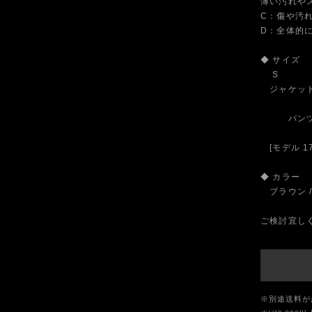
薄い汚れや
C：傷や汚
D：全体的
◆ サイズ
S
ジャケット：
/身幅5
パンツ：ウ
/渡幅3
[モデル 17
◆ カラー
ブラウン /
ご検討宜し
※別途送料が