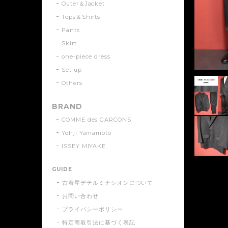
Outer＆Jacket
Tops＆Shirts
Pants
Skirt
one-piece dress
Set up
Others
BRAND
COMME des GARCONS
Yohji Yamamoto
ISSEY MIYAKE
GUIDE
古着屋デテルミナシオンについて
お問い合わせ
プライバシーポリシー
特定商取引法に基づく表記