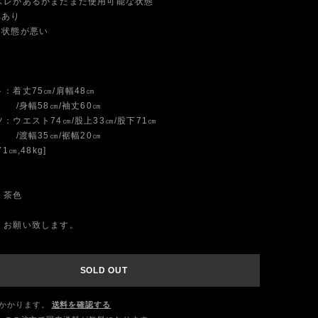
スレがあるがまだまだ使用可能な状態
れあり
に状態が悪い
着丈75㎝/肩幅48㎝
8㎝/袖丈60㎝
エスト74㎝/股上33㎝/股下71㎝
5㎝/裾幅20㎝
1㎝,48kg]
 茶色
くお願い致します。
SOLD OUT
かかります。
送料を確認する