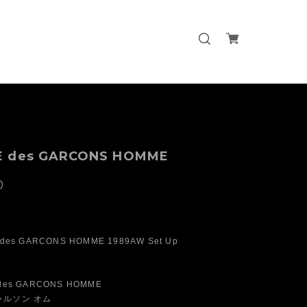
 des GARCONS HOMME
0
des GARCONS HOMME 1989AW Set Up
es GARCONS HOMME
ルソン オム