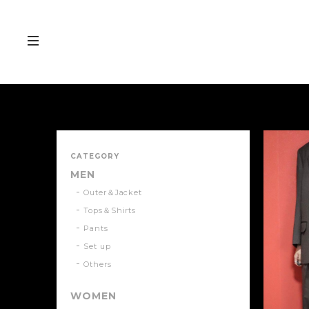
CATEGORY
MEN
Outer＆Jacket
Tops＆Shirts
Pants
Set up
Others
WOMEN