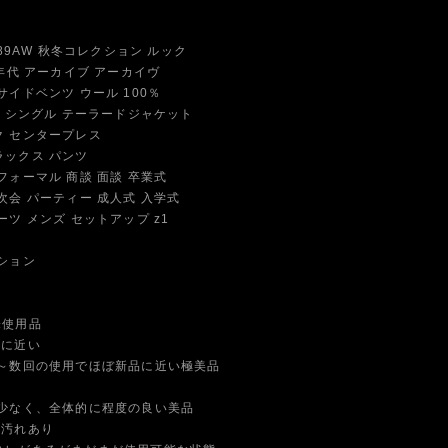
 89AW 秋冬コレクション ルック
年代 アーカイブ アーカイヴ
イドベンツ ウール 100％
 シングル テーラードジャケット
 センタープレス
ックス パンツ
ォーマル 商談 面談 卒業式
会 パーティー 成人式 入学式
ツ メンズ セットアップ z1
ション
未使用品
品に近い
数回の使用でほぼ新品に近い極美品
なく、全体的に程度の良い美品
や汚れあり