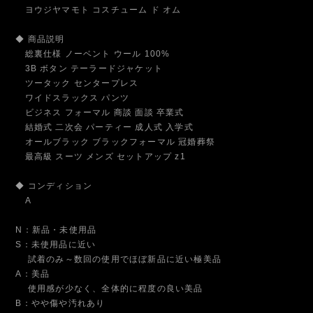
ヨウジヤマモト コスチューム ド オム
◆ 商品説明
総裏仕様 ノーベント ウール 100%
3B ボタン テーラードジャケット
ツータック センタープレス
ワイドスラックス パンツ
ビジネス フォーマル 商談 面談 卒業式
結婚式 二次会 パーティー 成人式 入学式
オールブラック ブラックフォーマル 冠婚葬祭
最高級 スーツ メンズ セットアップ z1
◆ コンディション
A
N：新品・未使用品
S：未使用品に近い
試着のみ～数回の使用でほぼ新品に近い極美品
A：美品
使用感が少なく、全体的に程度の良い美品
B：やや傷や汚れあり