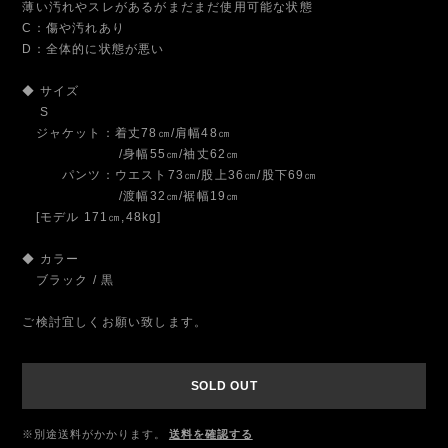
薄い汚れやスレがあるがまだまだ使用可能な状態
C：傷や汚れあり
D：全体的に状態が悪い
◆ サイズ
S
ジャケット：着丈78㎝/肩幅48㎝
/身幅55㎝/袖丈62㎝
パンツ：ウエスト73㎝/股上36㎝/股下69㎝
/渡幅32㎝/裾幅19㎝
[モデル 171㎝,48kg]
◆ カラー
ブラック / 黒
ご検討宜しくお願い致します。
SOLD OUT
※別途送料がかかります。
送料を確認する