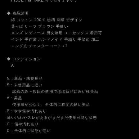
( ISSEY MIYAKE イッセイミヤケ )
◆ 商品説明
綿 コットン 100％ 総柄 刺繍 デザイン
葉っぱ リーフ ブラウン 手縫い
メンズ レディース 男女兼用 ユニセックス 着用可
インド 手作業 ハンドメイド 手織り 手染め 加工
ロング丈 チェスターコート z1
◆ コンディション
A
N：新品・未使用品
S：未使用品に近い
試着のみ～数回の使用でほぼ新品に近い極美品
A：美品
使用感が少なく、全体的に程度の良い美品
B：やや傷や汚れあり
薄い汚れやスレがあるがまだまだ使用可能な状態
C：傷や汚れあり
D：全体的に状態が悪い