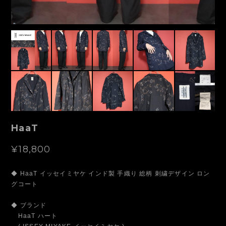
HaaT
¥18,800
◆ HaaT イッセイミヤケ インド製 手織り 総柄 刺繍デザイン ロン
グコート
◆ ブランド
HaaT ハート