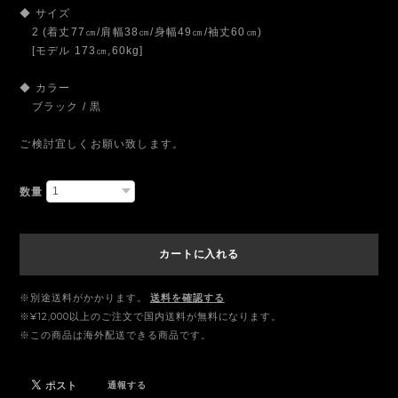
◆ サイズ
2 (着丈77㎝/肩幅38㎝/身幅49㎝/袖丈60㎝)
[モデル 173㎝,60kg]
◆ カラー
ブラック / 黒
ご検討宜しくお願い致します。
数量
カートに入れる
※別途送料がかかります。
送料を確認する
※¥12,000以上のご注文で国内送料が無料になります。
※この商品は海外配送できる商品です。
通報する