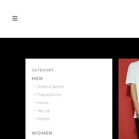
CATEGORY
MEN
Outer＆Jacket
Tops＆Shirts
Pants
Set up
Others
WOMEN