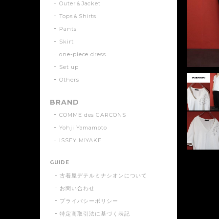
Outer＆Jacket
Tops＆Shirts
Pants
Skirt
one-piece dress
Set up
Others
BRAND
COMME des GARCONS
Yohji Yamamoto
ISSEY MIYAKE
GUIDE
古着屋デテルミナシオンについて
お問い合わせ
プライバシーポリシー
特定商取引法に基づく表記