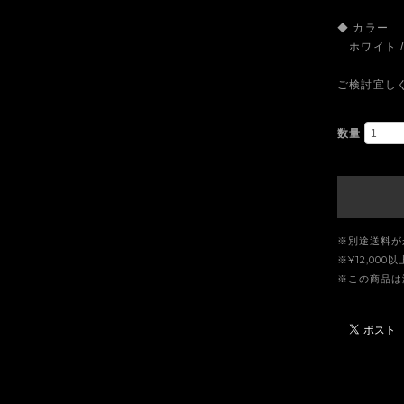
◆ カラー
ホワイト /
ご検討宜し
数量
※別途送料が
※¥12,00
※この商品は