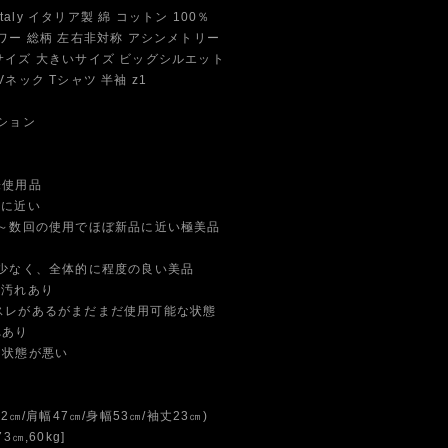
Italy イタリア製 綿 コットン 100％
ー 総柄 左右非対称 アシンメトリー
イズ 大きいサイズ ビッグシルエット
ネック Tシャツ 半袖 z1
ション
未使用品
品に近い
数回の使用でほぼ新品に近い極美品
なく、全体的に程度の良い美品
や汚れあり
スレがあるがまだまだ使用可能な状態
れあり
に状態が悪い
2㎝/肩幅47㎝/身幅53㎝/袖丈23㎝)
3㎝,60kg]