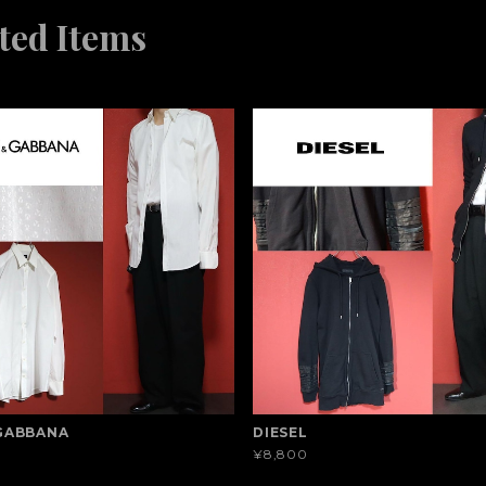
ted Items
GABBANA
DIESEL
¥8,800