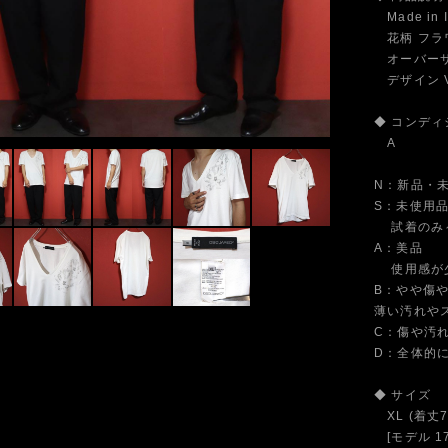
Made in 
花柄 フラワ
オーバーサ
デザイン V
◆ コンディ
A
N：新品・
S：未使用
試着のみ～
A：美品
使用感が少
B：やや傷
薄い汚れや
C：傷や汚
D：全体的
◆ サイズ
XL (着丈7
[モデル 17