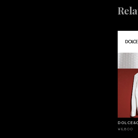
Rela
DOLCE&
¥6,800