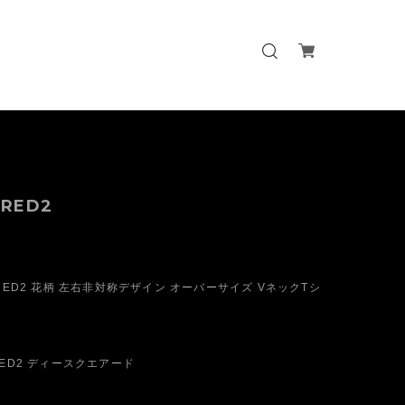
RED2
ARED2 花柄 左右非対称デザイン オーバーサイズ VネックTシ
ED2 ディースクエアード