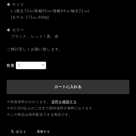
◆ サイズ
L (着丈72㎝/肩幅55㎝/身幅54㎝/袖丈21㎝)
[モデル 173㎝,60kg]
◆ カラー
ブラック、レッド / 黒、赤
ご検討宜しくお願い致します。
数量
カートに入れる
※別途送料がかかります。
送料を確認する
※¥12,000以上のご注文で国内送料が無料になります。
※この商品は海外配送できる商品です。
通報する