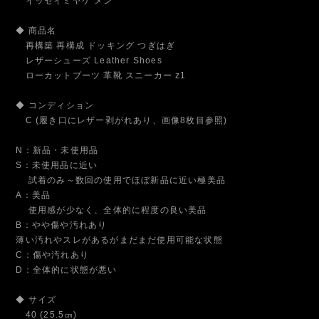
イッセイミヤケ メン
◆ 商品名
再構築 再構成 ドッキング つぎはぎ
レザーシューズ Leather Shoes
ローカットブーツ 革靴 スニーカー z1
◆ コンディション
C (履き口にレザー剥がれあり、画像8枚目参照)
N：新品・未使用品
S：未使用品に近い
試着のみ～数回の使用でほぼ新品に近い極美品
A：美品
使用感が少なく、全体的に程度の良い美品
B：やや傷や汚れあり
薄い汚れやスレがあるがまだまだ使用可能な状態
C：傷や汚れあり
D：全体的に状態が悪い
◆ サイズ
40 (25.5㎝)