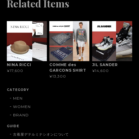
Related Items
NINA RICCI
COMME des
JIL SANDER
GARCONS SHIRT
¥17,600
¥14,600
¥13,300
CATEGORY
MEN
WOMEN
BRAND
GUIDE
古着屋デテルミナシオンについて