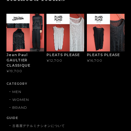
Jean Paul
PLEATS PLEASE
PLEATS PLEASE
GAULTIER
¥12,700
¥16,700
CLASSIQUE
¥19,700
CATEGORY
MEN
WOMEN
BRAND
GUIDE
古着屋デテルミナシオンについて