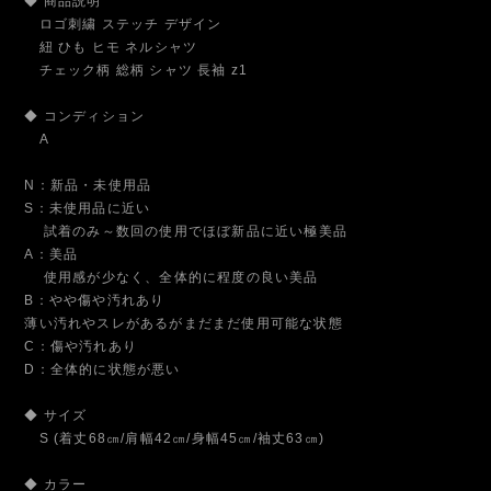
◆ 商品説明
ロゴ刺繍 ステッチ デザイン
紐 ひも ヒモ ネルシャツ
チェック柄 総柄 シャツ 長袖 z1
◆ コンディション
A
N：新品・未使用品
S：未使用品に近い
試着のみ～数回の使用でほぼ新品に近い極美品
A：美品
使用感が少なく、全体的に程度の良い美品
B：やや傷や汚れあり
薄い汚れやスレがあるがまだまだ使用可能な状態
C：傷や汚れあり
D：全体的に状態が悪い
◆ サイズ
S (着丈68㎝/肩幅42㎝/身幅45㎝/袖丈63㎝)
◆ カラー