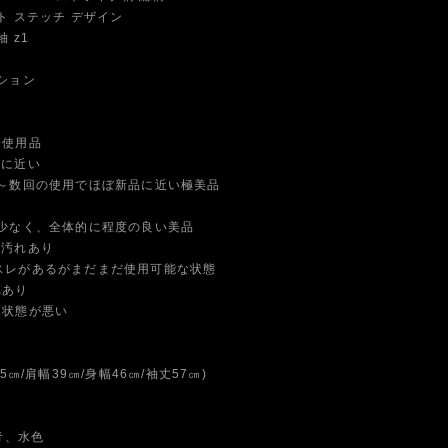
ト ステッチ デザイン
 z1
ション
未使用品
品に近い
数回の使用でほぼ新品に近い極美品
なく、全体的に程度の良い美品
や汚れあり
スレがあるがまだまだ使用可能な状態
れあり
に状態が悪い
5㎝/肩幅39㎝/身幅46㎝/袖丈57㎝)
青、水色