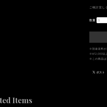
ご検討宜し
数量
※別途送料が
※¥12,00
※この商品は
ted Items