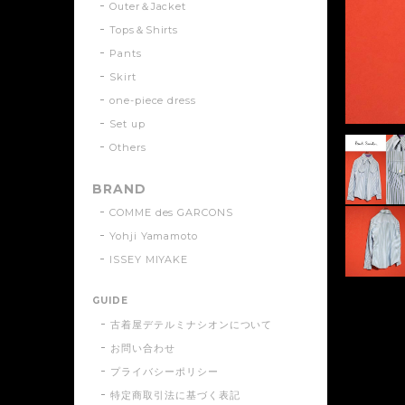
Outer＆Jacket
Tops＆Shirts
Pants
Skirt
one-piece dress
Set up
Others
BRAND
COMME des GARCONS
Yohji Yamamoto
ISSEY MIYAKE
GUIDE
古着屋デテルミナシオンについて
お問い合わせ
プライバシーポリシー
特定商取引法に基づく表記