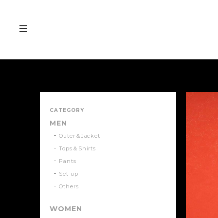
CATEGORY
MEN
Outer＆Jacket
Tops＆Shirts
Pants
Set up
Others
WOMEN