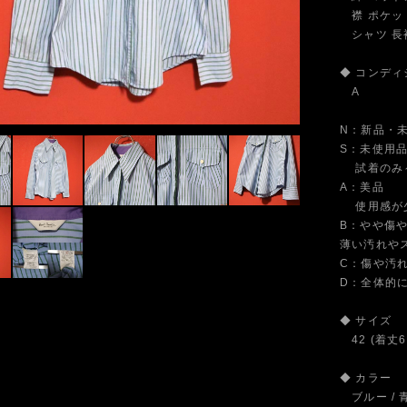
襟 ポケッ
シャツ 長袖
◆ コンディ
A
N：新品・
S：未使用
試着のみ～
A：美品
使用感が少
B：やや傷
薄い汚れや
C：傷や汚
D：全体的
◆ サイズ
42 (着丈6
◆ カラー
ブルー / 