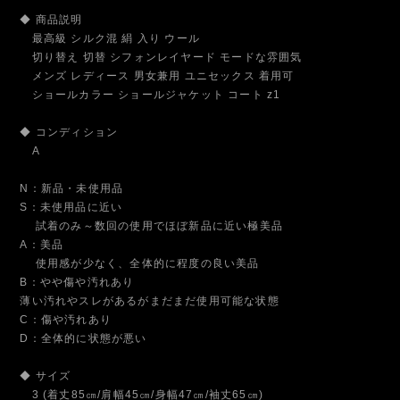
◆ 商品説明
最高級 シルク混 絹 入り ウール
切り替え 切替 シフォンレイヤード モードな雰囲気
メンズ レディース 男女兼用 ユニセックス 着用可
ショールカラー ショールジャケット コート z1
◆ コンディション
A
N：新品・未使用品
S：未使用品に近い
試着のみ～数回の使用でほぼ新品に近い極美品
A：美品
使用感が少なく、全体的に程度の良い美品
B：やや傷や汚れあり
薄い汚れやスレがあるがまだまだ使用可能な状態
C：傷や汚れあり
D：全体的に状態が悪い
◆ サイズ
3 (着丈85㎝/肩幅45㎝/身幅47㎝/袖丈65㎝)