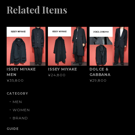
Related Items
ISSEY MIYAKE
ISSEY MIYAKE
DOLCE &
MEN
GABBANA
¥24,800
¥35,800
¥29,800
CATEGORY
MEN
WOMEN
BRAND
GUIDE