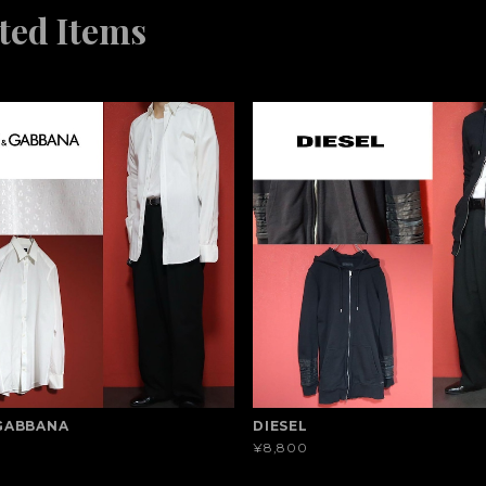
ted Items
GABBANA
DIESEL
¥8,800