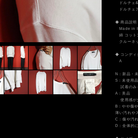
ドルチェ&
ドルチェアン
◆ 商品説明
Made in 
綿 コットン
クルーネック
◆ コンディ
A
N：新品・
S：未使用
試着のみ～
A：美品
使用感が少
B：やや傷
薄い汚れや
C：傷や汚
D：全体的