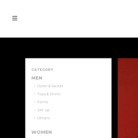
CATEGORY
MEN
Outer＆Jacket
Tops＆Shirts
Pants
Set up
Others
WOMEN