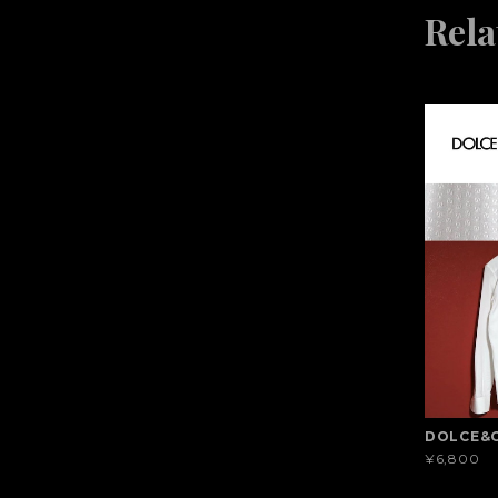
Rela
DOLCE&
¥6,800