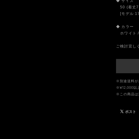
◆ サイズ
50 (着丈7
[モデル 17
◆ カラー
ホワイト /
ご検討宜し
※別途送料が
※¥12,00
※この商品は