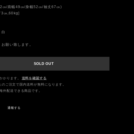
2㎝/肩幅49㎝/身幅52㎝/袖丈67㎝)
3㎝,60kg]
 白
くお願い致します。
SOLD OUT
かかります。
送料を確認する
0以上のご注文で国内送料が無料になります。
海外配送できる商品です。
通報する