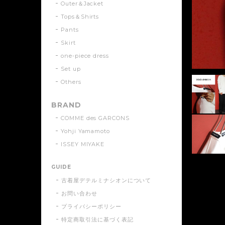
Outer＆Jacket
Tops＆Shirts
Pants
Skirt
one-piece dress
Set up
Others
BRAND
COMME des GARCONS
Yohji Yamamoto
ISSEY MIYAKE
GUIDE
古着屋デテルミナシオンについて
お問い合わせ
プライバシーポリシー
特定商取引法に基づく表記