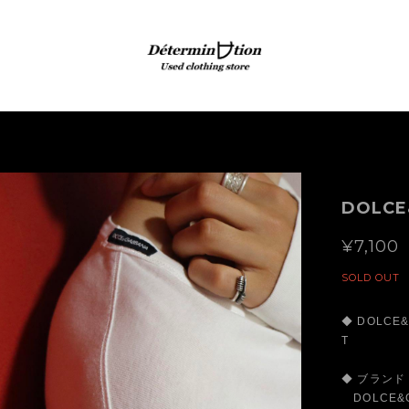
DOLCE
¥7,100
SOLD OUT
◆ DOLC
T
◆ ブランド
DOLCE&GA