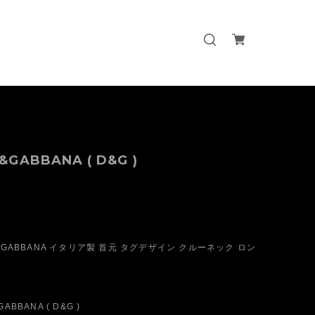
&GABBANA ( D&G )
E&GABBANA イタリア製 首元 タグデザイン クルーネック ロン
BBANA ( D&G )