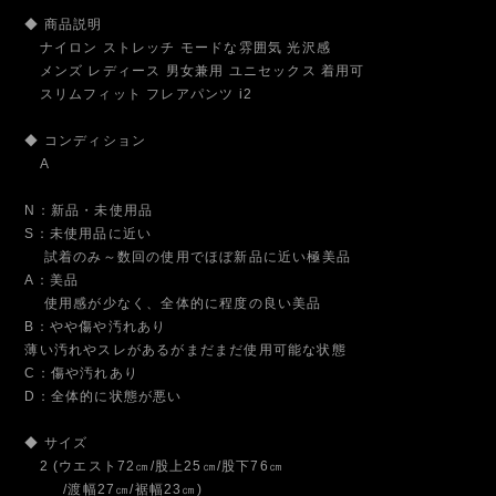
◆ 商品説明
ナイロン ストレッチ モードな雰囲気 光沢感
メンズ レディース 男女兼用 ユニセックス 着用可
スリムフィット フレアパンツ i2
◆ コンディション
A
N：新品・未使用品
S：未使用品に近い
試着のみ～数回の使用でほぼ新品に近い極美品
A：美品
使用感が少なく、全体的に程度の良い美品
B：やや傷や汚れあり
薄い汚れやスレがあるがまだまだ使用可能な状態
C：傷や汚れあり
D：全体的に状態が悪い
◆ サイズ
2 (ウエスト72㎝/股上25㎝/股下76㎝
/渡幅27㎝/裾幅23㎝)